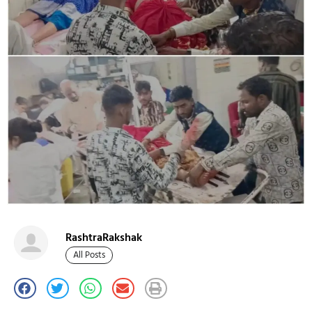
RashtraRakshak
All Posts