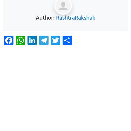
Author:
RashtraRakshak
Facebook
WhatsApp
LinkedIn
Telegram
Twitter
Share
Infoverse Academy