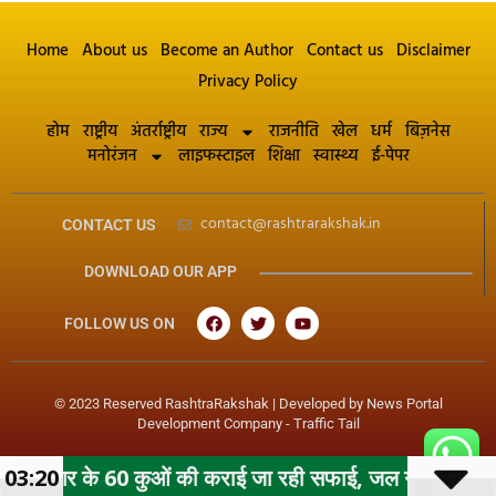
Home
About us
Become an Author
Contact us
Disclaimer
Privacy Policy
होम
राष्ट्रीय
अंतर्राष्ट्रीय
राज्य
राजनीति
खेल
धर्म
बिज़नेस
मनोरंजन
लाइफस्टाइल
शिक्षा
स्वास्थ्य
ई-पेपर
contact@rashtrarakshak.in
CONTACT US
DOWNLOAD OUR APP
FOLLOW US ON
© 2023 Reserved RashtraRakshak | Developed by
News Portal
Development Company
-
Traffic Tail
0 कुओं की कराई जा रही सफाई, जल गंगा संवर्धन अभियान के तहत मह
03:20