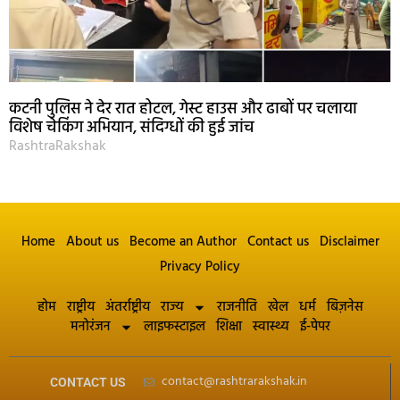
कटनी पुलिस ने देर रात होटल, गेस्ट हाउस और ढाबों पर चलाया
विशेष चेकिंग अभियान, संदिग्धों की हुई जांच
RashtraRakshak
Home
About us
Become an Author
Contact us
Disclaimer
Privacy Policy
होम
राष्ट्रीय
अंतर्राष्ट्रीय
राज्य
राजनीति
खेल
धर्म
बिज़नेस
मनोरंजन
लाइफस्टाइल
शिक्षा
स्वास्थ्य
ई-पेपर
contact@rashtrarakshak.in
CONTACT US