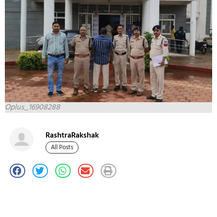
Oplus_16908288
RashtraRakshak
All Posts