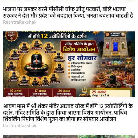
भाजपा पर जमकर बरसे पीसीसी चीफ जीतू पटवारी, बोले भाजपा
सरकार ने देश और प्रदेश को बदहाल किया, जनता बदलाव चाहती है
RashtraRakshak
श्रावण मास में श्री शंकर मंदिर आजाद चौक में होंगे 12 ज्योतिर्लिंगों के
दर्शन, मंदिर समिति के द्वारा किया जाएगा विशेष आयोजन, पार्थिव
शिवलिंग निर्माण विशेष पूजन का होगा हर सोमवार आयोजन
RashtraRakshak