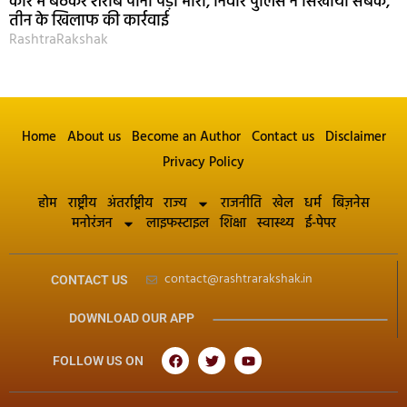
कार में बैठकर शराब पीना पड़ा भारी, निवार पुलिस ने सिखाया सबक,
तीन के खिलाफ की कार्रवाई
RashtraRakshak
Home
About us
Become an Author
Contact us
Disclaimer
Privacy Policy
होम
राष्ट्रीय
अंतर्राष्ट्रीय
राज्य
राजनीति
खेल
धर्म
बिज़नेस
मनोरंजन
लाइफस्टाइल
शिक्षा
स्वास्थ्य
ई-पेपर
contact@rashtrarakshak.in
CONTACT US
DOWNLOAD OUR APP
FOLLOW US ON