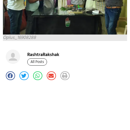
Oplus_16908288
RashtraRakshak
All Posts