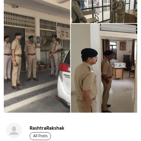
RashtraRakshak
All Posts