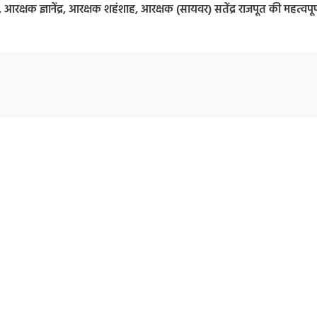
 आरक्षक ज्ञानेंद्र, आरक्षक शहंशाह, आरक्षक (सायवर) सतेंद्र राजपूत की महत्वपूर