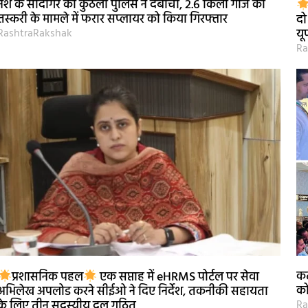
नशे के सौदागर को कुठला पुलिस ने दबोचा, 2.6 किलो गांजे की
तस्करी के मामले में फरार सप्लायर को किया गिरफ्तार
दो
RashtraRakshak
यू
Ra
कट
प्रशासनिक पहल
एक सप्ताह में eHRMS पोर्टल पर सेवा
को
अभिलेख अपलोड करने सीईओ ने दिए निर्देश, तकनीकी सहायता
Ra
के लिए तीन सदस्यीय दल गठित