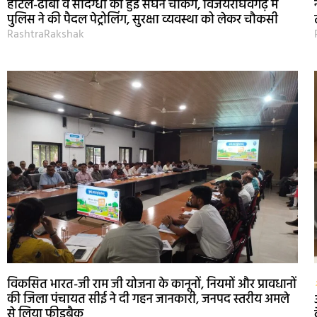
होटल-ढाबों व संदिग्धों की हुई सघन चेकिंग, विजयराघवगढ़ में
पुलिस ने की पैदल पेट्रोलिंग, सुरक्षा व्यवस्था को लेकर चौकसी
RashtraRakshak
विकसित भारत-जी राम जी योजना के कानूनों, नियमों और प्रावधानों
की जिला पंचायत सीई ने दी गहन जानकारी, जनपद स्तरीय अमले
से लिया फीडबैक