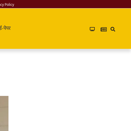
acy Policy
ई-पेपर
PG in saket