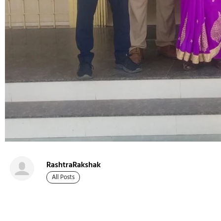
RashtraRakshak
All Posts