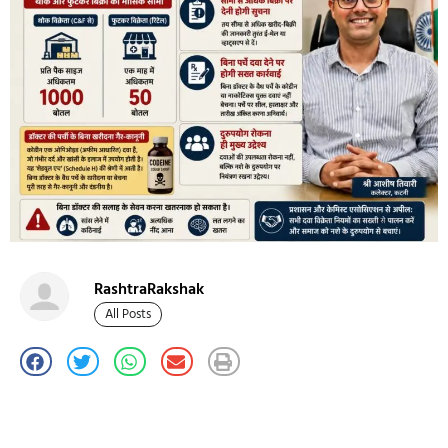
RashtraRakshak
All Posts