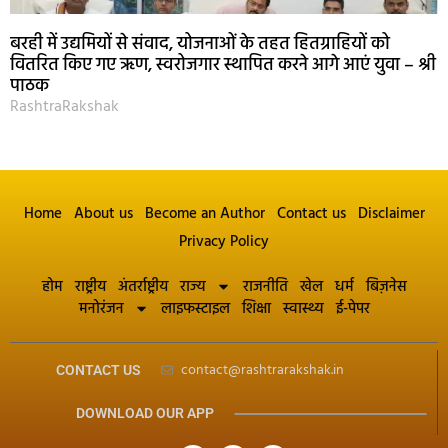
बरही में उद्यमियों से संवाद, योजनाओं के तहत हितग्राहियों को
वितरित किए गए ऋण, स्वरोजगार स्थापित करने आगे आएं युवा – श्री
पाठक
RashtraRakshak
Home
About us
Become an Author
Contact us
Disclaimer
Privacy Policy
होम
राष्ट्रीय
अंतर्राष्ट्रीय
राज्य
राजनीति
खेल
धर्म
बिज़नेस
मनोरंजन
लाइफस्टाइल
शिक्षा
स्वास्थ्य
ई-पेपर
contact@rashtrarakshak.in
CONTACT US
DOWNLOAD OUR APP