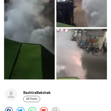
RashtraRakshak
All Posts