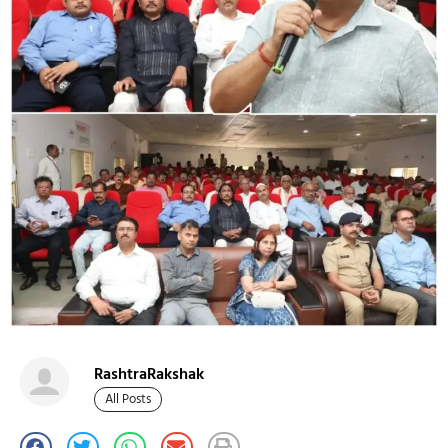
RashtraRakshak
All Posts