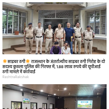
साइबर ठगी
राजस्थान के अंतर्राज्यीय साइबर ठगी गिरोह के दो
सदस्य कुठला पुलिस की गिरफ्त में, 1.88 लाख रुपये की यूपीआई
ठगी मामले में कार्रवाई
RashtraRakshak