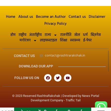
Home
About us
Become an Author
Contact us
Disclaimer
Privacy Policy
होम
राष्ट्रीय
अंतर्राष्ट्रीय
राज्य
राजनीति
खेल
धर्म
बिज़नेस
मनोरंजन
लाइफस्टाइल
शिक्षा
स्वास्थ्य
ई-पेपर
contact@rashtrarakshak.in
CONTACT US
DOWNLOAD OUR APP
FOLLOW US ON
© 2023 Reserved RashtraRakshak | Developed by
News Portal
Development Company
-
Traffic Tail