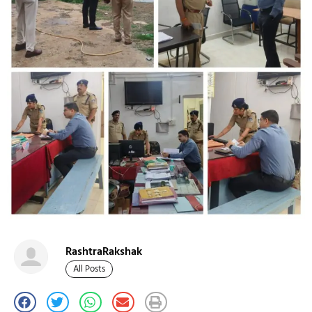
RashtraRakshak
All Posts