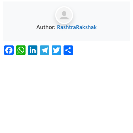
Author:
RashtraRakshak
Facebook
WhatsApp
LinkedIn
Telegram
Twitter
Share
Infoverse Academy