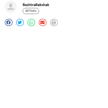
RashtraRakshak
All Posts