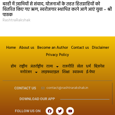
बरही में उद्यमियों से संवाद, योजनाओं के तहत हितग्राहियों को
वितरित किए गए ऋण, स्वरोजगार स्थापित करने आगे आएं युवा – श्री
पाठक
RashtraRakshak
Home
About us
Become an Author
Contact us
Disclaimer
Privacy Policy
होम
राष्ट्रीय
अंतर्राष्ट्रीय
राज्य
राजनीति
खेल
धर्म
बिज़नेस
मनोरंजन
लाइफस्टाइल
शिक्षा
स्वास्थ्य
ई-पेपर
contact@rashtrarakshak.in
CONTACT US
DOWNLOAD OUR APP
FOLLOW US ON