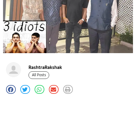
RashtraRakshak
All Posts