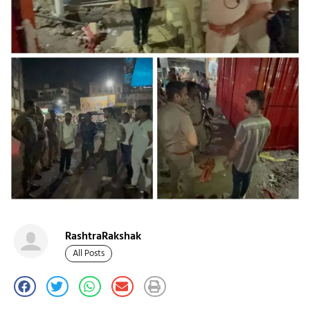
RashtraRakshak
All Posts