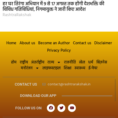
हर घर तिरंगा अभियान में 9 से 17 अगस्त तक होंगी देशभक्ति की
विविध गतिविधियां, निगमायुक्त ने जारी किए आदेश
RashtraRakshak
Home
About us
Become an Author
Contact us
Disclaimer
Privacy Policy
होम
राष्ट्रीय
अंतर्राष्ट्रीय
राज्य
राजनीति
खेल
धर्म
बिज़नेस
मनोरंजन
लाइफस्टाइल
शिक्षा
स्वास्थ्य
ई-पेपर
contact@rashtrarakshak.in
CONTACT US
DOWNLOAD OUR APP
FOLLOW US ON