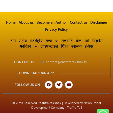
Home
About us
Become an Author
Contact us
Disclaimer
Privacy Policy
होम
राष्ट्रीय
अंतर्राष्ट्रीय
राज्य
राजनीति
खेल
धर्म
बिज़नेस
मनोरंजन
लाइफस्टाइल
शिक्षा
स्वास्थ्य
ई-पेपर
contact@rashtrarakshak.in
CONTACT US
DOWNLOAD OUR APP
FOLLOW US ON
© 2023 Reserved RashtraRakshak | Developed by
News Portal
Development Company
-
Traffic Tail