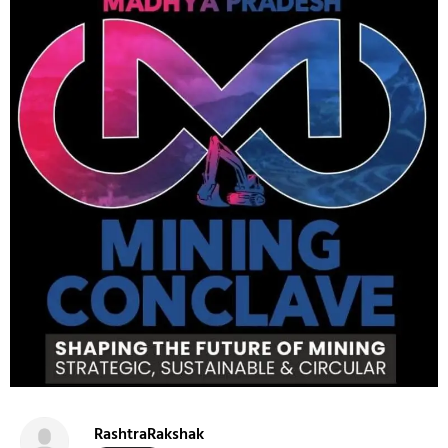
RashtraRakshak