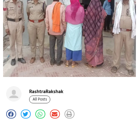
RashtraRakshak
All Posts