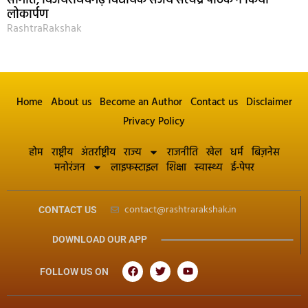
सौगात, विजयराघवगढ़ विधायक संजय सत्येंद्र पाठक ने किया
लोकार्पण
RashtraRakshak
Home
About us
Become an Author
Contact us
Disclaimer
Privacy Policy
होम
राष्ट्रीय
अंतर्राष्ट्रीय
राज्य
राजनीति
खेल
धर्म
बिज़नेस
मनोरंजन
लाइफस्टाइल
शिक्षा
स्वास्थ्य
ई-पेपर
contact@rashtrarakshak.in
CONTACT US
DOWNLOAD OUR APP
FOLLOW US ON