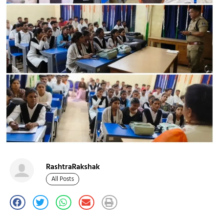
RashtraRakshak
All Posts