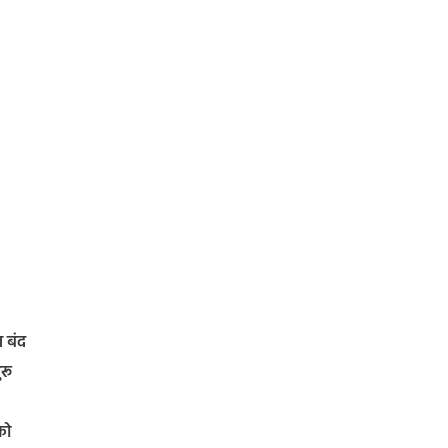
न बंद
ुरू
को