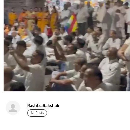
RashtraRakshak
All Posts