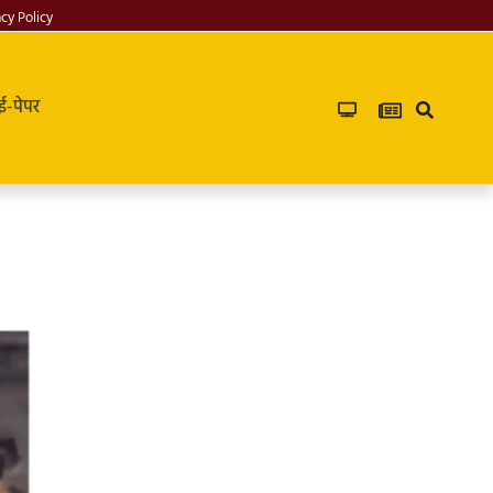
acy Policy
ई-पेपर
Infoverse
Academy