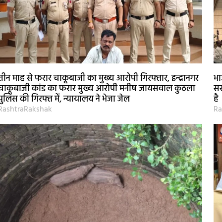
तीन माह से फरार चाकूबाजी का मुख्य आरोपी गिरफ्तार, इन्द्रानगर
भा
चाकूबाजी कांड का फरार मुख्य आरोपी मनीष जायसवाल कुठला
सर
पुलिस की गिरफ्त में, न्यायालय ने भेजा जेल
है
RashtraRakshak
Ra