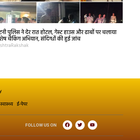
नी पुलिस ने देर रात होटल, गेस्ट हाउस और ढाबों पर चलाया
शेष चेकिंग अभियान, संदिग्धों की हुई जांच
shtraRakshak
y
स्वास्थ्य
ई-पेपर
FOLLOW US ON