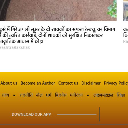
कुएं में गिरे जंगली सूअर के दो शावकों का सफल रेस्क्यू, वन विभाग
कट
ने की त्वरित कार्रवाई, दोनों शावकों को सुरक्षित निकालकर
वि
प्राकृतिक आवास में छोड़ा
Ra
RashtraRakshak
About us
Become an Author
Contact us
Disclaimer
Privacy Polic
राज्य
राजनीति
खेल
धर्म
बिज़नेस
मनोरंजन
लाइफस्टाइल
शिक्षा
DOWNLOAD OUR APP