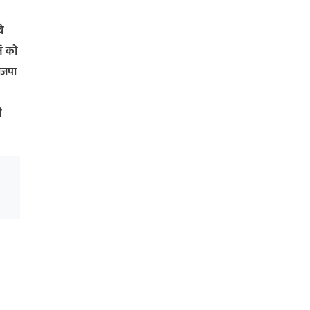
े
ि को
ाजपा
ी