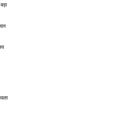
बड़ा
ियान
समय
चावला