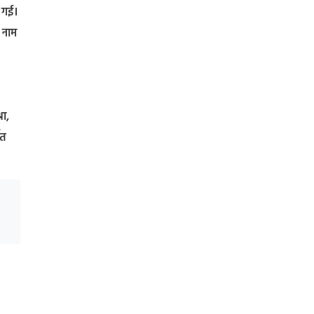
ी गई।
े नाम
रा,
ित