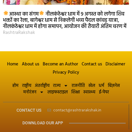
आस्था का संगम
नीलकंठेश्वर धाम में 9 अगस्त को लगेगा शिव
भक्तों का रेला, बागेश्वर धाम से निकलेगी भव्य पैदल कांवड़ यात्रा,
नीलकंठेश्वर धाम में होगा समापन, आयोजन की तैयारी अंतिम चरण में
RashtraRakshak
Home
About us
Become an Author
Contact us
Disclaimer
Privacy Policy
होम
राष्ट्रीय
अंतर्राष्ट्रीय
राज्य
राजनीति
खेल
धर्म
बिज़नेस
मनोरंजन
लाइफस्टाइल
शिक्षा
स्वास्थ्य
ई-पेपर
contact@rashtrarakshak.in
CONTACT US
DOWNLOAD OUR APP