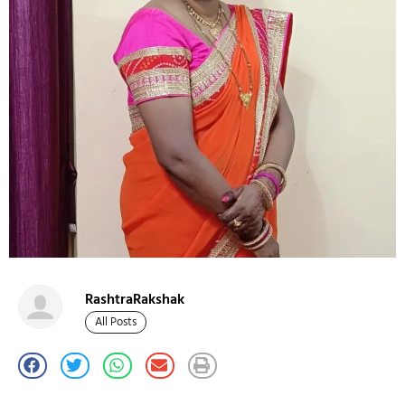
RashtraRakshak
All Posts