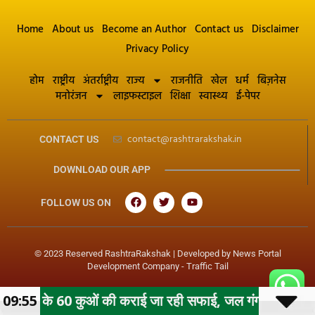
Home
About us
Become an Author
Contact us
Disclaimer
Privacy Policy
होम
राष्ट्रीय
अंतर्राष्ट्रीय
राज्य
राजनीति
खेल
धर्म
बिज़नेस
मनोरंजन
लाइफस्टाइल
शिक्षा
स्वास्थ्य
ई-पेपर
contact@rashtrarakshak.in
CONTACT US
DOWNLOAD OUR APP
FOLLOW US ON
© 2023 Reserved RashtraRakshak | Developed by
News Portal
Development Company
-
Traffic Tail
ओं की कराई जा रही सफाई, जल गंगा संवर्धन अभियान के तहत महापौ
09:55