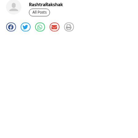
RashtraRakshak
All Posts