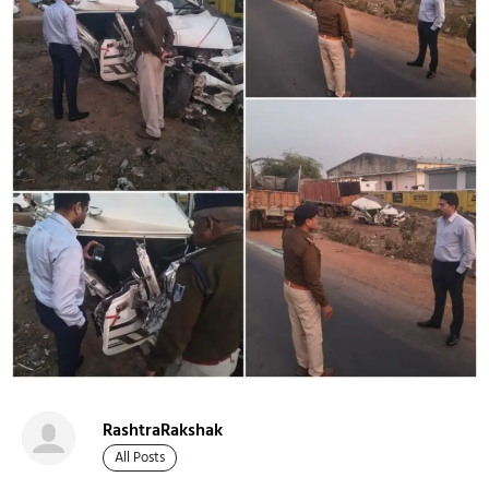
RashtraRakshak
All Posts