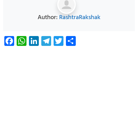
Author:
RashtraRakshak
Facebook
WhatsApp
LinkedIn
Telegram
Twitter
Share
Infoverse Academy