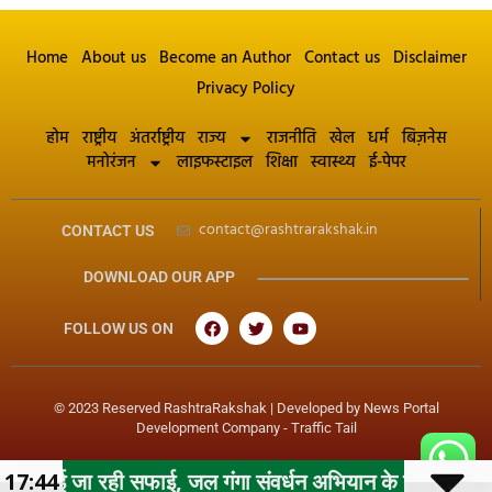
Home
About us
Become an Author
Contact us
Disclaimer
Privacy Policy
होम
राष्ट्रीय
अंतर्राष्ट्रीय
राज्य
राजनीति
खेल
धर्म
बिज़नेस
मनोरंजन
लाइफस्टाइल
शिक्षा
स्वास्थ्य
ई-पेपर
contact@rashtrarakshak.in
CONTACT US
DOWNLOAD OUR APP
FOLLOW US ON
© 2023 Reserved RashtraRakshak | Developed by
News Portal
Development Company
-
Traffic Tail
 सफाई, जल गंगा संवर्धन अभियान के तहत महापौर के निर्देशन में
17:44