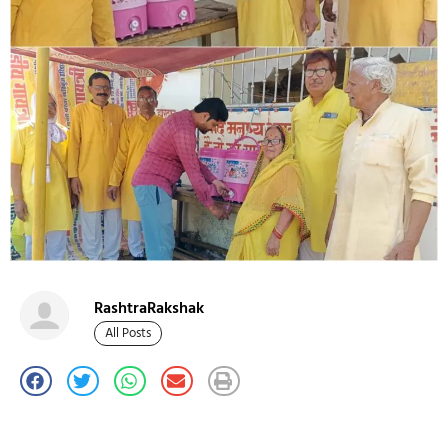
RashtraRakshak
All Posts