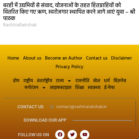
बरही में उद्यमियों से संवाद, योजनाओं के तहत हितग्राहियों को
वितरित किए गए ऋण, स्वरोजगार स्थापित करने आगे आएं युवा – श्री
पाठक
RashtraRakshak
Home
About us
Become an Author
Contact us
Disclaimer
Privacy Policy
होम
राष्ट्रीय
अंतर्राष्ट्रीय
राज्य
राजनीति
खेल
धर्म
बिज़नेस
मनोरंजन
लाइफस्टाइल
शिक्षा
स्वास्थ्य
ई-पेपर
contact@rashtrarakshak.in
CONTACT US
DOWNLOAD OUR APP
FOLLOW US ON