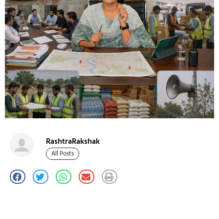
RashtraRakshak
All Posts