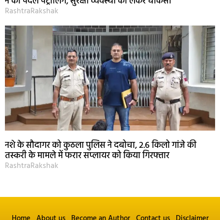
ने की पैदल पेट्रोलिंग, सुरक्षा व्यवस्था को लेकर चौकसी
RashtraRakshak
नशे के सौदागर को कुठला पुलिस ने दबोचा, 2.6 किलो गांजे की
तस्करी के मामले में फरार सप्लायर को किया गिरफ्तार
RashtraRakshak
Home
About us
Become an Author
Contact us
Disclaimer