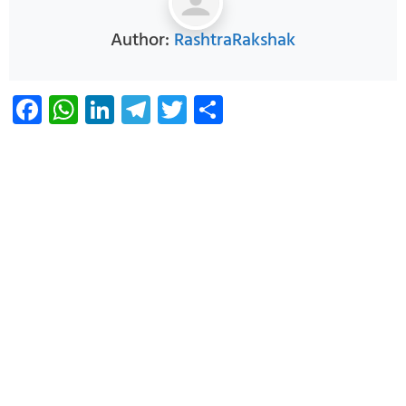
Author:
RashtraRakshak
Facebook
WhatsApp
LinkedIn
Telegram
Twitter
Share
Infoverse Academy