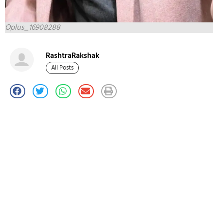
Oplus_16908288
RashtraRakshak
All Posts