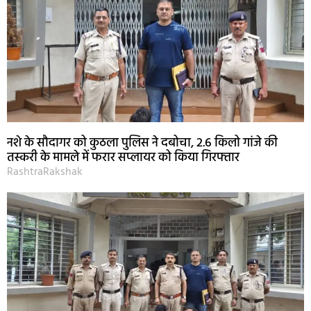
नशे के सौदागर को कुठला पुलिस ने दबोचा, 2.6 किलो गांजे की
तस्करी के मामले में फरार सप्लायर को किया गिरफ्तार
RashtraRakshak