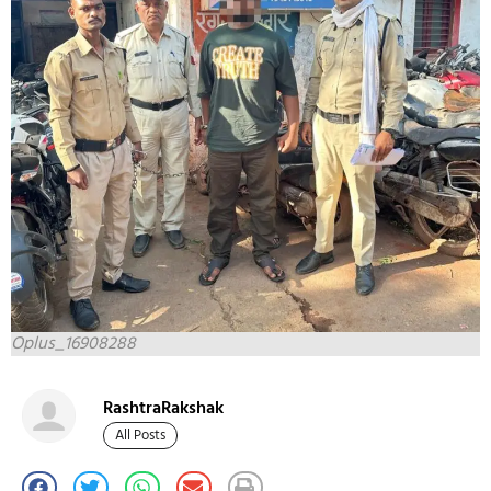
Oplus_16908288
RashtraRakshak
All Posts