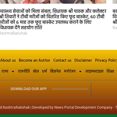
स्वास्थ्य सेवाओं को मिला संबल, विधायक श्री पाठक और कलेक्टर
बर
श्री तिवारी ने टीबी मरीजों को वितरित किए फूड बास्केट, 60 टीबी
वि
मरीजों को 6 माह तक फूड बास्केट उपलब्ध कराने के लिए
श्
विधायक देंगे सहयोग राशि
Ra
RashtraRakshak
About us
Become an Author
Contact us
Disclaimer
Privacy Polic
राज्य
राजनीति
खेल
धर्म
बिज़नेस
मनोरंजन
लाइफस्टाइल
शिक्षा
DOWNLOAD OUR APP
d RashtraRakshak | Developed by
News Portal Development Company
-
T