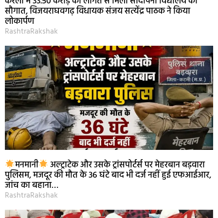
करेला में 33.50 करोड़ की लागत से मिली सांदीपनी विद्यालय की
सौगात, विजयराघवगढ़ विधायक संजय सत्येंद्र पाठक ने किया
लोकार्पण
RashtraRakshak
मनमानी
अल्ट्राटेक और उसके ट्रांसपोर्टर्स पर मेहरबान बड़वारा
पुलिसम, मजदूर की मौत के 36 घंटे बाद भी दर्ज नहीं हुई एफआईआर,
जांच का बहाना…
RashtraRakshak