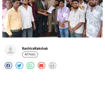
RashtraRakshak
All Posts