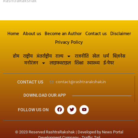
RashtraRakshak
Home
About us
Become an Author
Contact us
Disclaimer
Privacy Policy
होम
राष्ट्रीय
अंतर्राष्ट्रीय
राज्य
राजनीति
खेल
धर्म
बिज़नेस
मनोरंजन
लाइफस्टाइल
शिक्षा
स्वास्थ्य
ई-पेपर
contact@rashtrarakshak.in
CONTACT US
DOWNLOAD OUR APP
FOLLOW US ON
© 2023 Reserved RashtraRakshak | Developed by
News Portal
Development Company
-
Traffic Tail