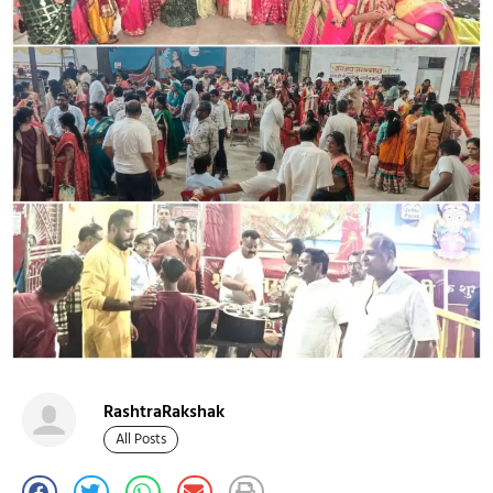
RashtraRakshak
All Posts