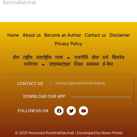
RashtraRakshak
Home
About us
Become an Author
Contact us
Disclaimer
Privacy Policy
होम
राष्ट्रीय
अंतर्राष्ट्रीय
राज्य
राजनीति
खेल
धर्म
बिज़नेस
मनोरंजन
लाइफस्टाइल
शिक्षा
स्वास्थ्य
ई-पेपर
contact@rashtrarakshak.in
CONTACT US
DOWNLOAD OUR APP
FOLLOW US ON
© 2023 Reserved RashtraRakshak | Developed by
News Portal