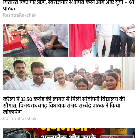
वितरित किए गए ऋण, स्वरोजगार स्थापित करने आगे आएं युवा – श्री
पाठक
RashtraRakshak
करेला में 33.50 करोड़ की लागत से मिली सांदीपनी विद्यालय की
सौगात, विजयराघवगढ़ विधायक संजय सत्येंद्र पाठक ने किया
लोकार्पण
RashtraRakshak