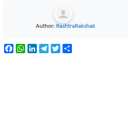
Author:
RashtraRakshak
Facebook
WhatsApp
LinkedIn
Telegram
Twitter
Share
Infoverse Academy