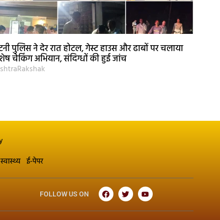
नी पुलिस ने देर रात होटल, गेस्ट हाउस और ढाबों पर चलाया
शेष चेकिंग अभियान, संदिग्धों की हुई जांच
shtraRakshak
y
स्वास्थ्य
ई-पेपर
FOLLOW US ON