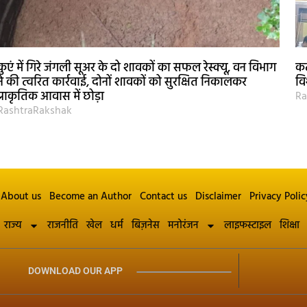
कुएं में गिरे जंगली सूअर के दो शावकों का सफल रेस्क्यू, वन विभाग
कट
ने की त्वरित कार्रवाई, दोनों शावकों को सुरक्षित निकालकर
वि
प्राकृतिक आवास में छोड़ा
Ra
RashtraRakshak
About us
Become an Author
Contact us
Disclaimer
Privacy Polic
राज्य
राजनीति
खेल
धर्म
बिज़नेस
मनोरंजन
लाइफस्टाइल
शिक्षा
DOWNLOAD OUR APP