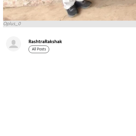
Oplus_0
RashtraRakshak
All Posts