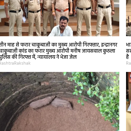
तीन माह से फरार चाकूबाजी का मुख्य आरोपी गिरफ्तार, इन्द्रानगर
भा
चाकूबाजी कांड का फरार मुख्य आरोपी मनीष जायसवाल कुठला
सर
पुलिस की गिरफ्त में, न्यायालय ने भेजा जेल
है
RashtraRakshak
Ra