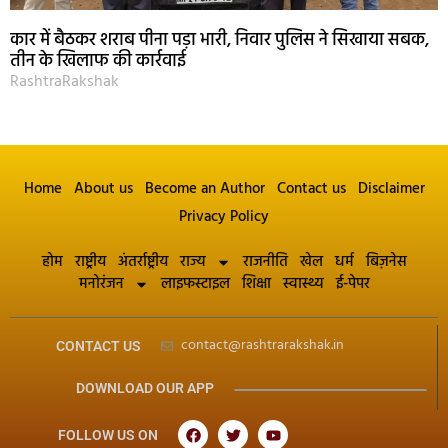
कार में बैठकर शराब पीना पड़ा भारी, निवार पुलिस ने सिखाया सबक,
तीन के खिलाफ की कार्रवाई
RashtraRakshak
Home
About us
Become an Author
Contact us
Disclaimer
Privacy Policy
होम
राष्ट्रीय
अंतर्राष्ट्रीय
राज्य
राजनीति
खेल
धर्म
बिज़नेस
मनोरंजन
लाइफस्टाइल
शिक्षा
स्वास्थ्य
ई-पेपर
contact@rashtrarakshak.in
CONTACT US
DOWNLOAD OUR APP
FOLLOW US ON