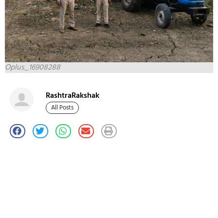
Oplus_16908288
RashtraRakshak
All Posts