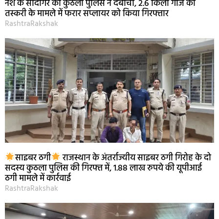
नशे के सौदागर को कुठला पुलिस ने दबोचा, 2.6 किलो गांजे की
तस्करी के मामले में फरार सप्लायर को किया गिरफ्तार
RashtraRakshak
साइबर ठगी
राजस्थान के अंतर्राज्यीय साइबर ठगी गिरोह के दो
सदस्य कुठला पुलिस की गिरफ्त में, 1.88 लाख रुपये की यूपीआई
ठगी मामले में कार्रवाई
RashtraRakshak