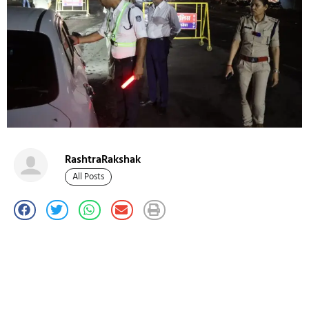
RashtraRakshak
All Posts