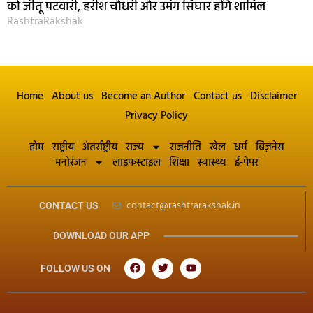
को जीतू पटवारी, हरीश चौधरी और उमंग सिंघार होंगे शामिल
RashtraRakshak
Home
About us
Become an Author
Contact us
Disclaimer
Privacy Policy
होम
राष्ट्रीय
अंतर्राष्ट्रीय
राज्य
राजनीति
खेल
धर्म
बिज़नेस
मनोरंजन
लाइफस्टाइल
शिक्षा
स्वास्थ्य
ई-पेपर
contact@rashtrarakshak.in
CONTACT US
DOWNLOAD OUR APP
FOLLOW US ON