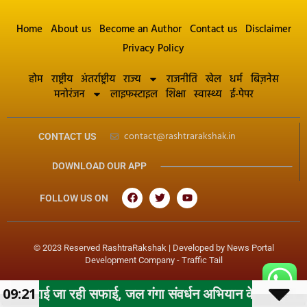
Home
About us
Become an Author
Contact us
Disclaimer
Privacy Policy
होम
राष्ट्रीय
अंतर्राष्ट्रीय
राज्य
राजनीति
खेल
धर्म
बिज़नेस
मनोरंजन
लाइफस्टाइल
शिक्षा
स्वास्थ्य
ई-पेपर
contact@rashtrarakshak.in
CONTACT US
DOWNLOAD OUR APP
FOLLOW US ON
© 2023 Reserved RashtraRakshak | Developed by
News Portal
Development Company
-
Traffic Tail
ही सफाई, जल गंगा संवर्धन अभियान के तहत महापौर के निर्देशन म
09:21