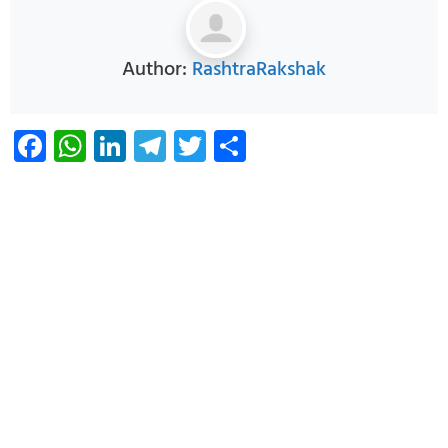
Author:
RashtraRakshak
Facebook
WhatsApp
LinkedIn
Telegram
Twitter
Share
Infoverse Academy