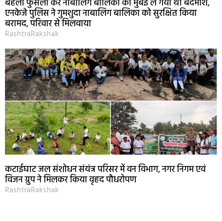
बहला फुसला कर नाबालिग बालिका को मुंबई ले गया था बदमाश,
एनकेजे पुलिस ने गुमशुदा नाबालिग बालिका को सुरक्षित किया
बरामद, परिवार से मिलवाया
RashtraRakshak
कटाईघाट जल संशोधन संयंत्र परिसर में वन विभाग, नगर निगम एवं
विजन ग्रुप ने मिलकर किया वृहद पौधरोपण
RashtraRakshak