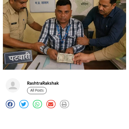
RashtraRakshak
All Posts