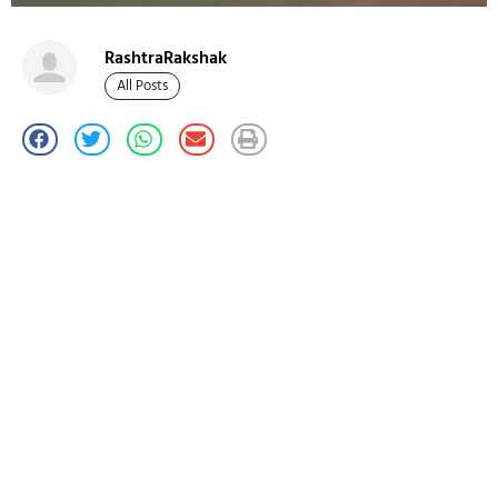
RashtraRakshak
All Posts