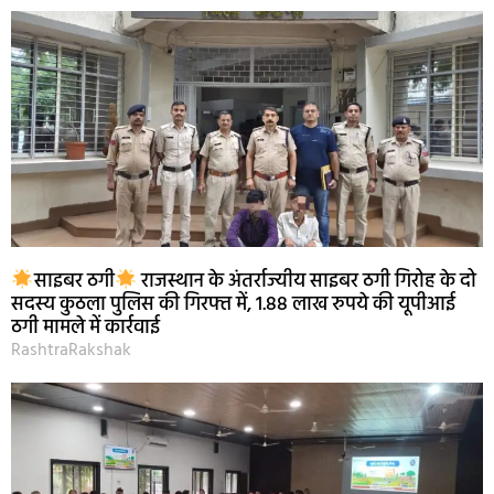
साइबर ठगी
राजस्थान के अंतर्राज्यीय साइबर ठगी गिरोह के दो
सदस्य कुठला पुलिस की गिरफ्त में, 1.88 लाख रुपये की यूपीआई
ठगी मामले में कार्रवाई
RashtraRakshak