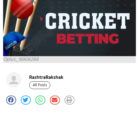
Oplus_16908288
RashtraRakshak
All Posts