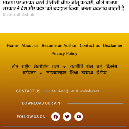
भाजपा पर जमकर बरसे पीसीसी चीफ जीतू पटवारी, बोले भाजपा
सरकार ने देश और प्रदेश को बदहाल किया, जनता बदलाव चाहती है
RashtraRakshak
Home
About us
Become an Author
Contact us
Disclaimer
Privacy Policy
होम
राष्ट्रीय
अंतर्राष्ट्रीय
राज्य
राजनीति
खेल
धर्म
बिज़नेस
मनोरंजन
लाइफस्टाइल
शिक्षा
स्वास्थ्य
ई-पेपर
contact@rashtrarakshak.in
CONTACT US
DOWNLOAD OUR APP
FOLLOW US ON