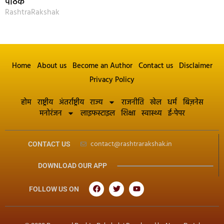
पाठक
RashtraRakshak
Home
About us
Become an Author
Contact us
Disclaimer
Privacy Policy
होम
राष्ट्रीय
अंतर्राष्ट्रीय
राज्य
राजनीति
खेल
धर्म
बिज़नेस
मनोरंजन
लाइफस्टाइल
शिक्षा
स्वास्थ्य
ई-पेपर
contact@rashtrarakshak.in
CONTACT US
DOWNLOAD OUR APP
FOLLOW US ON