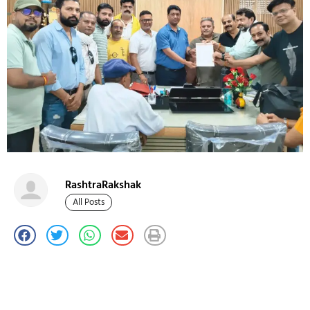
RashtraRakshak
All Posts