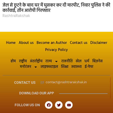
जेल से छूटने के बाद घर में घुसकर कर दी मारपीट, निवार पुलिस ने की
कार्रवाई, तीन आरोपी गिरफ्तार
RashtraRakshak
Home
About us
Become an Author
Contact us
Disclaimer
Privacy Policy
होम
राष्ट्रीय
अंतर्राष्ट्रीय
राज्य
राजनीति
खेल
धर्म
बिज़नेस
मनोरंजन
लाइफस्टाइल
शिक्षा
स्वास्थ्य
ई-पेपर
contact@rashtrarakshak.in
CONTACT US
DOWNLOAD OUR APP
FOLLOW US ON