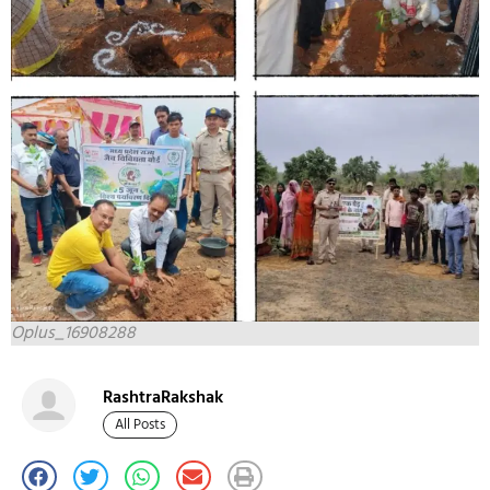
Oplus_16908288
RashtraRakshak
All Posts