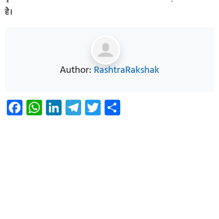
है।
Author:
RashtraRakshak
Facebook
WhatsApp
LinkedIn
Telegram
Twitter
Share