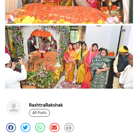
RashtraRakshak
All Posts