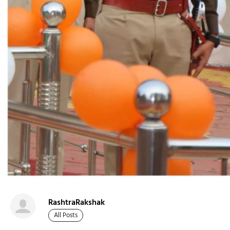
RashtraRakshak
All Posts