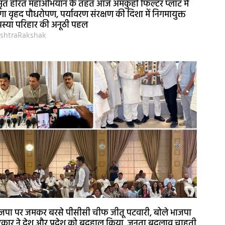
ृत हरित महाअभियान के तहत आज अमकुही फिल्टर प्लांट में
गा वृहद पौधरोपण, पर्यावरण संरक्षण की दिशा में निगमायुक्त
स्या परिहार की अनूठी पहल
shtraRakshak
जपा पर जमकर बरसे पीसीसी चीफ जीतू पटवारी, बोले भाजपा
कार ने देश और प्रदेश को बदहाल किया, जनता बदलाव चाहती