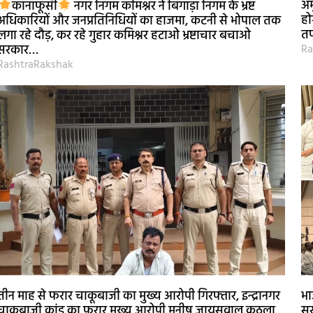
अम
कानाफूसी
नगर निगम कमिश्नर ने बिगाड़ा निगम के भ्रष्ट
हो
अधिकारियों और जनप्रतिनिधियों का हाजमा, कटनी से भोपाल तक
तप
लगा रहे दौड़, कर रहे गुहार कमिश्नर हटाओ भ्रष्टाचार बचाओ
Ra
सरकार…
RashtraRakshak
तीन माह से फरार चाकूबाजी का मुख्य आरोपी गिरफ्तार, इन्द्रानगर
भा
चाकूबाजी कांड का फरार मुख्य आरोपी मनीष जायसवाल कुठला
सर