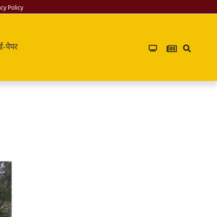
acy Policy
ई-पेपर
PG in saket