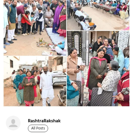
RashtraRakshak
All Posts