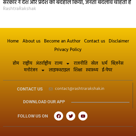
सरकार ने देश और प्रदेश को बदहाल किया, जनता बदलाव चाहती है
RashtraRakshak
Home
About us
Become an Author
Contact us
Disclaimer
Privacy Policy
होम
राष्ट्रीय
अंतर्राष्ट्रीय
राज्य
राजनीति
खेल
धर्म
बिज़नेस
मनोरंजन
लाइफस्टाइल
शिक्षा
स्वास्थ्य
ई-पेपर
contact@rashtrarakshak.in
CONTACT US
DOWNLOAD OUR APP
FOLLOW US ON