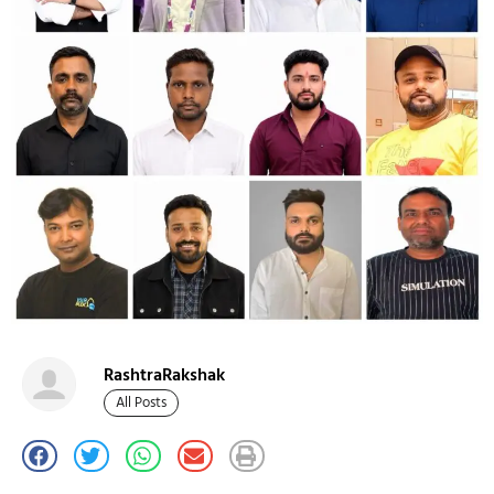
RashtraRakshak
All Posts