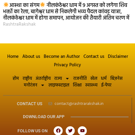
आस्था का संगम
नीलकंठेश्वर धाम में 9 अगस्त को लगेगा शिव
भक्तों का रेला, बागेश्वर धाम से निकलेगी भव्य पैदल कांवड़ यात्रा,
नीलकंठेश्वर धाम में होगा समापन, आयोजन की तैयारी अंतिम चरण में
RashtraRakshak
Home
About us
Become an Author
Contact us
Disclaimer
Privacy Policy
होम
राष्ट्रीय
अंतर्राष्ट्रीय
राज्य
राजनीति
खेल
धर्म
बिज़नेस
मनोरंजन
लाइफस्टाइल
शिक्षा
स्वास्थ्य
ई-पेपर
contact@rashtrarakshak.in
CONTACT US
DOWNLOAD OUR APP
FOLLOW US ON