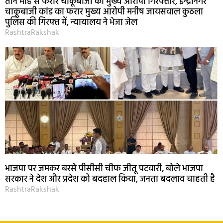
तीन माह से फरार चाकूबाजी का मुख्य आरोपी गिरफ्तार, इन्द्रानगर
चाकूबाजी कांड का फरार मुख्य आरोपी मनीष जायसवाल कुठला
पुलिस की गिरफ्त में, न्यायालय ने भेजा जेल
RashtraRakshak
भाजपा पर जमकर बरसे पीसीसी चीफ जीतू पटवारी, बोले भाजपा
सरकार ने देश और प्रदेश को बदहाल किया, जनता बदलाव चाहती है
RashtraRakshak