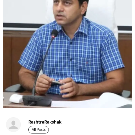
RashtraRakshak
All Posts