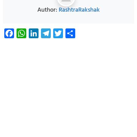
Author:
RashtraRakshak
Facebook
WhatsApp
LinkedIn
Telegram
Twitter
Share
Infoverse Academy