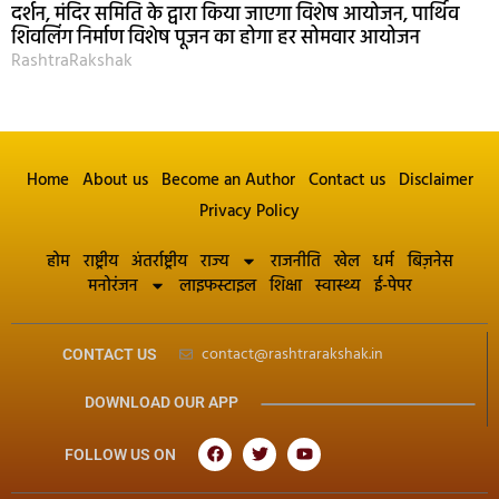
दर्शन, मंदिर समिति के द्वारा किया जाएगा विशेष आयोजन, पार्थिव
शिवलिंग निर्माण विशेष पूजन का होगा हर सोमवार आयोजन
RashtraRakshak
Home
About us
Become an Author
Contact us
Disclaimer
Privacy Policy
होम
राष्ट्रीय
अंतर्राष्ट्रीय
राज्य
राजनीति
खेल
धर्म
बिज़नेस
मनोरंजन
लाइफस्टाइल
शिक्षा
स्वास्थ्य
ई-पेपर
contact@rashtrarakshak.in
CONTACT US
DOWNLOAD OUR APP
FOLLOW US ON