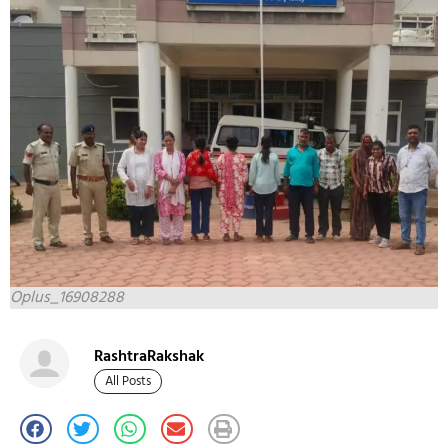
Oplus_16908288
RashtraRakshak
All Posts