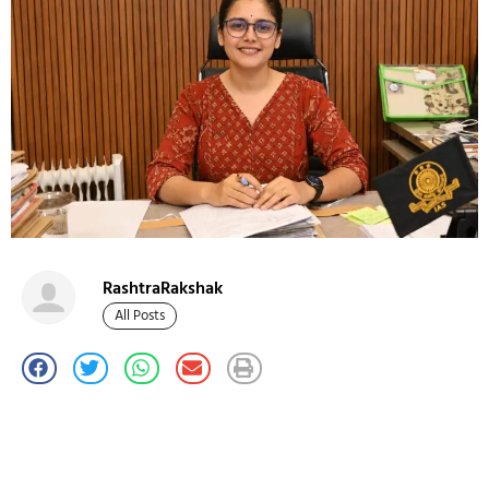
RashtraRakshak
All Posts