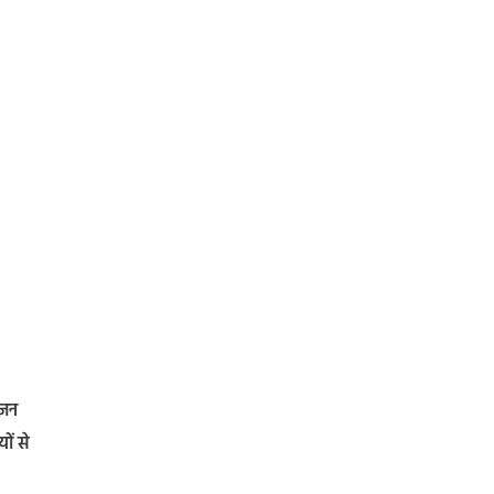
ोजन
ों से