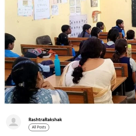
RashtraRakshak
All Posts