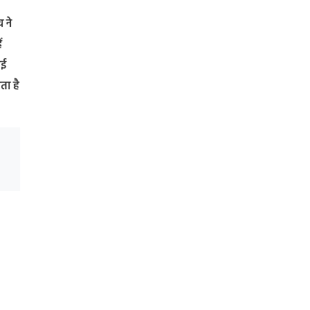
 ने
ं
नई
ता है