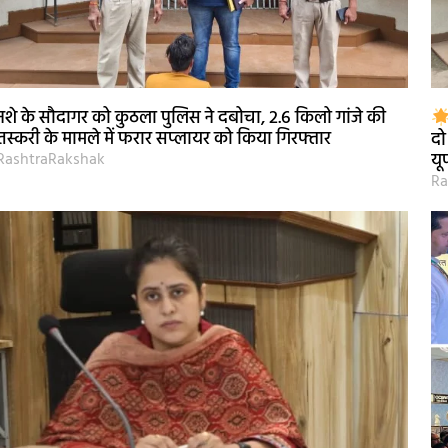
नशे के सौदागर को कुठला पुलिस ने दबोचा, 2.6 किलो गांजे की
तस्करी के मामले में फरार सप्लायर को किया गिरफ्तार
दो
RashtraRakshak
यू
Ra