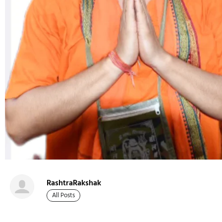
RashtraRakshak
All Posts