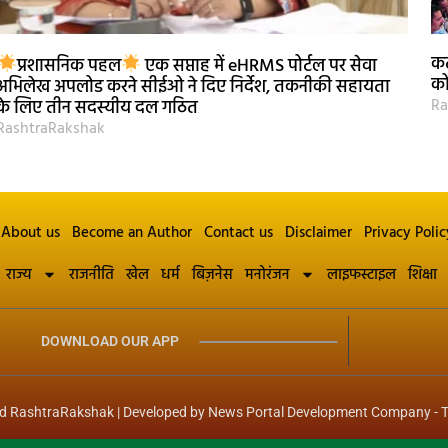
कट
प्रशासनिक पहल
एक सप्ताह में eHRMS पोर्टल पर सेवा
को
अभिलेख अपलोड करने सीईओ ने दिए निर्देश, तकनीकी सहायता
Ra
के लिए तीन सदस्यीय दल गठित
RashtraRakshak
About us
Become an Author
Contact us
Disclaimer
Privacy Polic
राज्य
राजनीति
खेल
धर्म
बिज़नेस
मनोरंजन
लाइफस्टाइल
शिक्षा
DOWNLOAD OUR APP
d RashtraRakshak | Developed by
News Portal Development Company
-
T