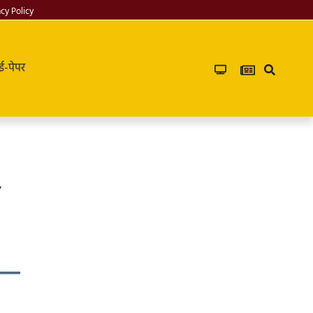
acy Policy
ई-पेपर
,
Infoverse
Academy