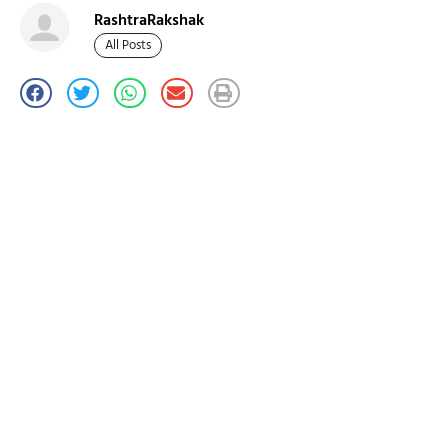
RashtraRakshak
All Posts