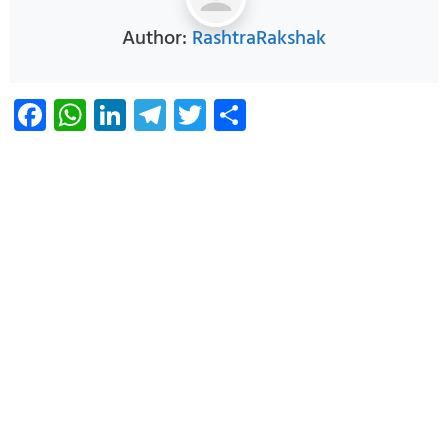
Author:
RashtraRakshak
Facebook
WhatsApp
LinkedIn
Telegram
Twitter
Share
Infoverse Academy