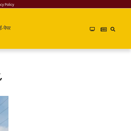
acy Policy
ई-पेपर
,
PG in saket