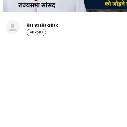
RashtraRakshak
All Posts