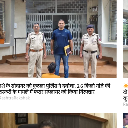
नशे के सौदागर को कुठला पुलिस ने दबोचा, 2.6 किलो गांजे की
तस्करी के मामले में फरार सप्लायर को किया गिरफ्तार
दो
RashtraRakshak
यू
Ra