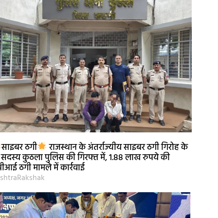
साइबर ठगी
राजस्थान के अंतर्राज्यीय साइबर ठगी गिरोह के
 सदस्य कुठला पुलिस की गिरफ्त में, 1.88 लाख रुपये की
पीआई ठगी मामले में कार्रवाई
shtraRakshak