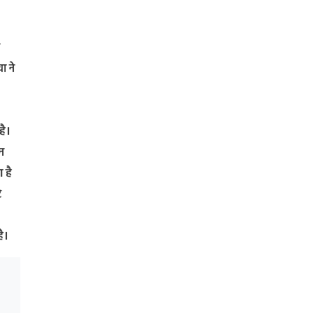
ा ने
है।
ेन
 है
े
है।