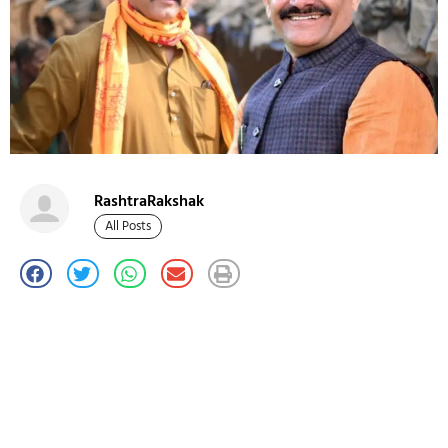
RashtraRakshak
All Posts