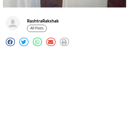
RashtraRakshak
All Posts