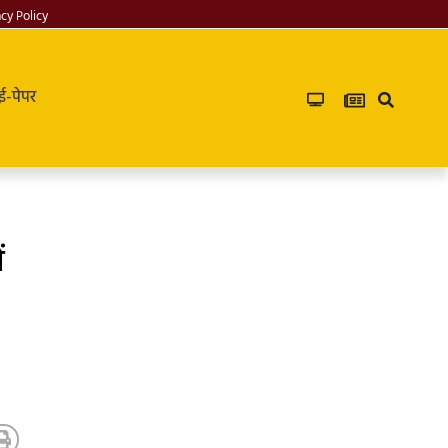
acy Policy
ई-पेपर
ं
Infoverse
Academy