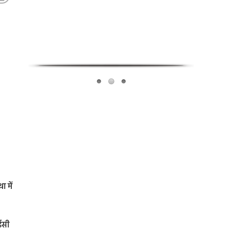
 में
आईसी