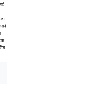
फाई
ी का
कराने
त
िवस
असित