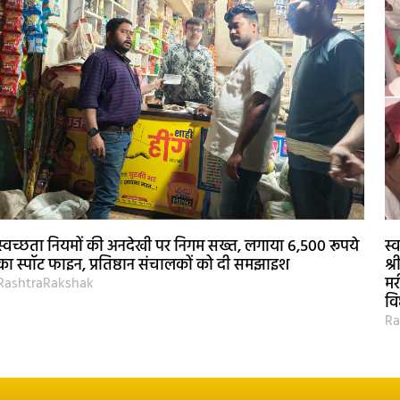
स्वच्छता नियमों की अनदेखी पर निगम सख्त, लगाया 6,500 रूपये
स्
का स्पॉट फाइन, प्रतिष्ठान संचालकों को दी समझाइश
श्
मर
RashtraRakshak
वि
Ra