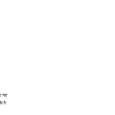
िए गए
र ने