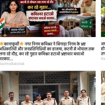
अम
कानाफूसी
नगर निगम कमिश्नर ने बिगाड़ा निगम के भ्रष्ट
हो
अधिकारियों और जनप्रतिनिधियों का हाजमा, कटनी से भोपाल तक
तप
लगा रहे दौड़, कर रहे गुहार कमिश्नर हटाओ भ्रष्टाचार बचाओ
Ra
सरकार…
RashtraRakshak