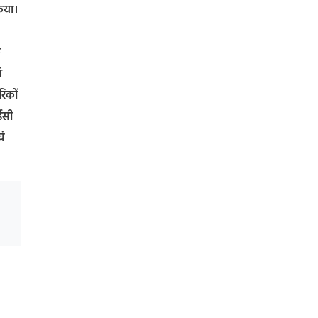
किया।
ि
ं
रिकों
ईसी
वं