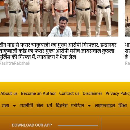
तीन माह से फरार चाकूबाजी का मुख्य आरोपी गिरफ्तार, इन्द्रानगर
भा
चाकूबाजी कांड का फरार मुख्य आरोपी मनीष जायसवाल कुठला
सर
पुलिस की गिरफ्त में, न्यायालय ने भेजा जेल
है
RashtraRakshak
Ra
About us
Become an Author
Contact us
Disclaimer
Privacy Polic
राज्य
राजनीति
खेल
धर्म
बिज़नेस
मनोरंजन
लाइफस्टाइल
शिक्षा
DOWNLOAD OUR APP