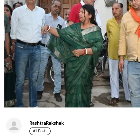
RashtraRakshak
All Posts